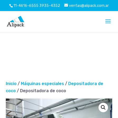
Pegue también este código inmediatamente después
11-4616-6555
3935-4352
ventas@alipack.com.ar
de la etiqueta de apertura:
Inicio
/
Máquinas especiales
/
Depositadora de
coco
/ Depositadora de coco