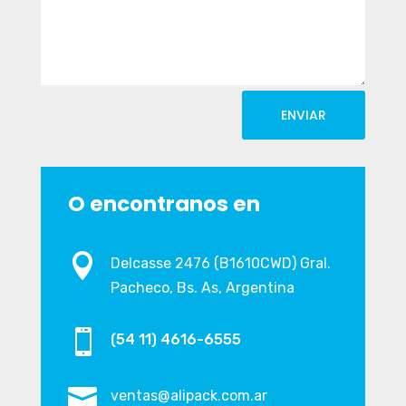
ENVIAR
O encontranos en

Delcasse 2476 (B1610CWD) Gral.
Pacheco, Bs. As, Argentina

(54 11) 4616-6555

ventas@alipack.com.ar