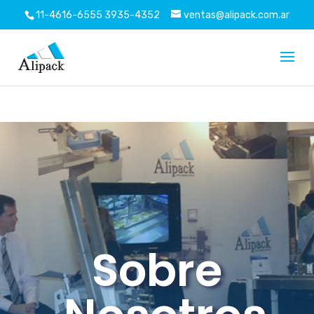
Pegue también este código inmediatamente después
11-4616-6555
3935-4352
ventas@alipack.com.ar
de la etiqueta de apertura:
Sobre