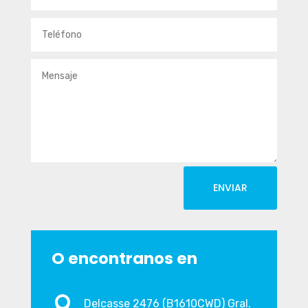
ENVIAR
O encontranos en

Delcasse 2476 (B1610CWD) Gral.