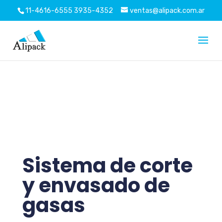
11-4616-6555
3935-4352
ventas@alipack.com.ar
Pegue también este código inmediatamente después
de la etiqueta de apertura:
Sistema de corte
y envasado de
gasas