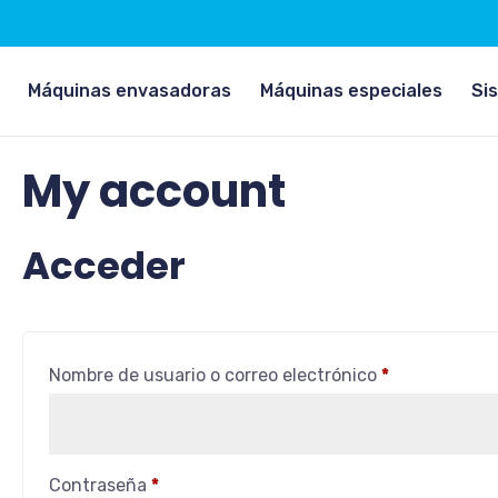
la etiqueta de apertura:
Máquinas envasadoras
Máquinas especiales
Si
My account
Acceder
Obligatorio
Nombre de usuario o correo electrónico
*
Obligatorio
Contraseña
*