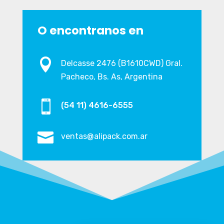
O encontranos en

Delcasse 2476 (B1610CWD) Gral.
Pacheco, Bs. As, Argentina

(54 11) 4616-6555

ventas@alipack.com.ar