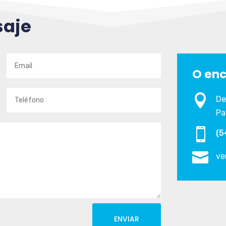
saje
O enc

De
Pa

(5

ve
ENVIAR