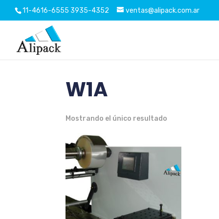
11-4616-6555
3935-4352
ventas@alipack.com.ar
Pegue también este código inmediatamente después de 
W1A
Mostrando el único resultado