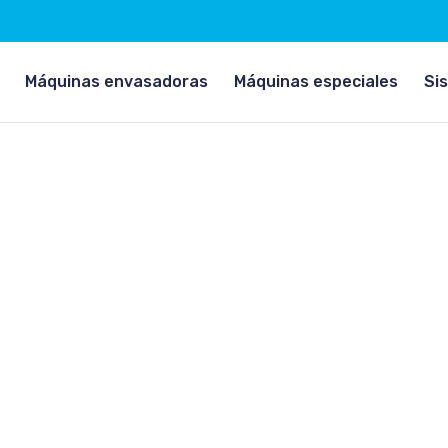
la etiqueta de apertura:
Máquinas envasadoras
Máquinas especiales
Si