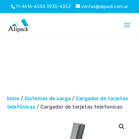
Pegue también este código inmediatamente después
11-4616-6555
3935-4352
ventas@alipack.com.ar
de la etiqueta de apertura:
Inicio
/
Sistemas de carga
/
Cargador de tarjetas
telefónicas
/ Cargador de tarjetas telefonicas