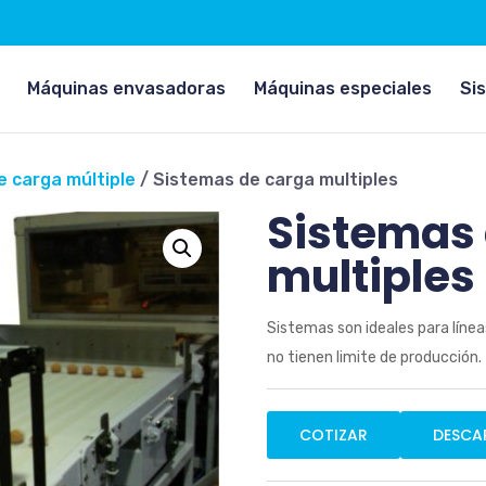
la etiqueta de apertura:
Máquinas envasadoras
Máquinas especiales
Si
e carga múltiple
/ Sistemas de carga multiples
Sistemas 
multiples
Sistemas son ideales para lín
no tienen limite de producción.
COTIZAR
DESCA