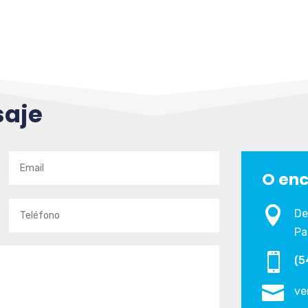
saje
O enc

De
Pa

(5

ve