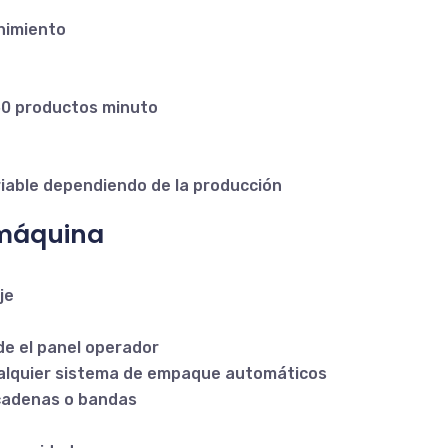
nimiento
o
50 productos minuto
iable dependiendo de la producción
 máquina
je
de el panel operador
cualquier sistema de empaque automáticos
cadenas o bandas
s