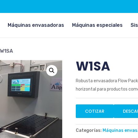
la etiqueta de apertura:
Máquinas envasadoras
Máquinas especiales
Si
 W1SA
W1SA
Robusta envasadora
Flow Pack
horizontal para productos como 
COTIZAR
DESCA
Categorías:
Máquinas envas