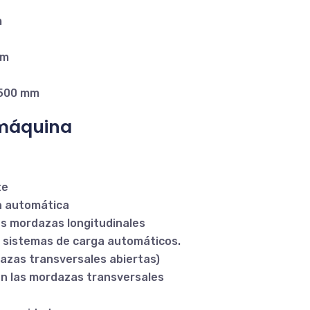
m
mm
2500 mm
 máquina
te
n automática
as mordazas longitudinales
os sistemas de carga automáticos.
azas transversales abiertas)
en las mordazas transversales