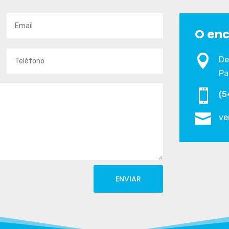
O enc

De
Pa

(5

ve
ENVIAR